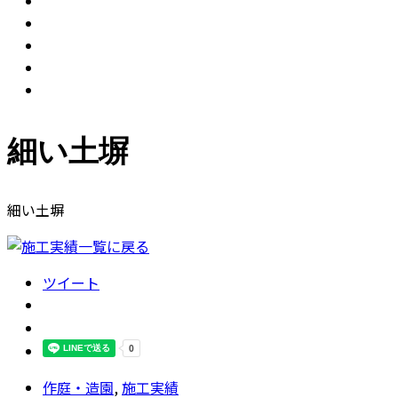
細い土塀
細い土塀
ツイート
作庭・造園
,
施工実績