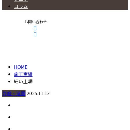
コラム
お問い合わせ
施工実績
CONTACT
ENTRY
HOME
施工実績
細い土塀
作庭・造園
2025.11.13