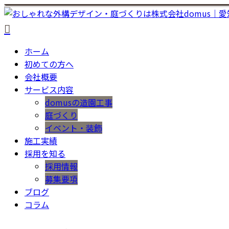
ホーム
初めての方へ
会社概要
サービス内容
domusの造園工事
庭づくり
イベント・装飾
施工実績
採用を知る
採用情報
募集要項
ブログ
コラム