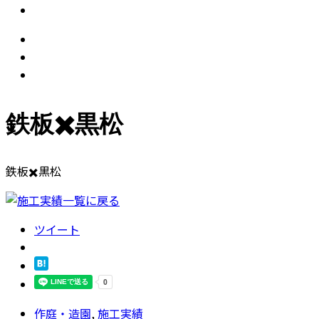
鉄板✖️黒松
鉄板✖️黒松
ツイート
作庭・造園
,
施工実績