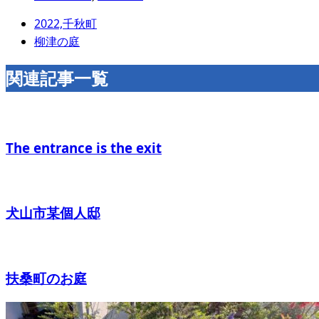
2022,千秋町
柳津の庭
関連記事一覧
The entrance is the exit
犬山市某個人邸
扶桑町のお庭