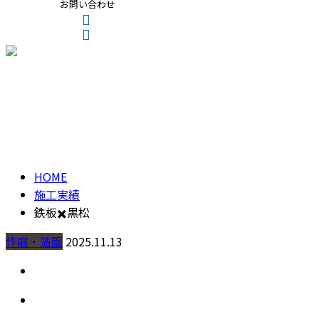
お問い合わせ
CONTACT
ENTRY
施工実績
HOME
施工実績
鉄板✖️黒松
作庭・造園
2025.11.13